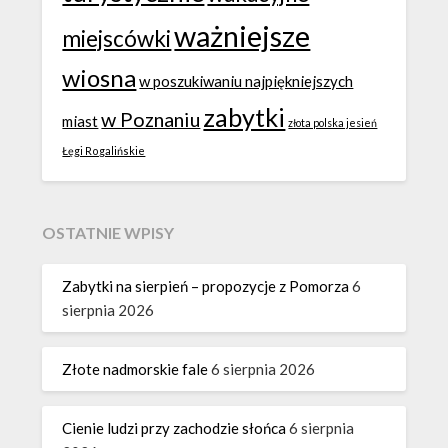
ważniejsze
miejscówki
wiosna
w poszukiwaniu najpiękniejszych
zabytki
w Poznaniu
miast
złota polska jesień
Łęgi Rogalińskie
OSTATNIE WPISY
Zabytki na sierpień – propozycje z Pomorza
6
sierpnia 2026
Złote nadmorskie fale
6 sierpnia 2026
Cienie ludzi przy zachodzie słońca
6 sierpnia