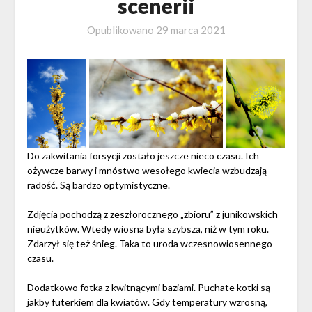
scenerii
Opublikowano
29 marca 2021
Do zakwitania forsycji zostało jeszcze nieco czasu. Ich
ożywcze barwy i mnóstwo wesołego kwiecia wzbudzają
radość. Są bardzo optymistyczne.
Zdjęcia pochodzą z zeszłorocznego „zbioru” z junikowskich
nieużytków. Wtedy wiosna była szybsza, niż w tym roku.
Zdarzył się też śnieg. Taka to uroda wczesnowiosennego
czasu.
Dodatkowo fotka z kwitnącymi baziami. Puchate kotki są
jakby futerkiem dla kwiatów. Gdy temperatury wzrosną,