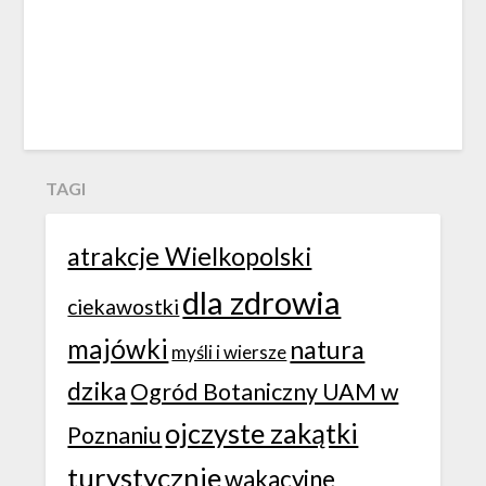
TAGI
atrakcje Wielkopolski
dla zdrowia
ciekawostki
majówki
natura
myśli i wiersze
dzika
Ogród Botaniczny UAM w
ojczyste zakątki
Poznaniu
turystycznie
wakacyjne