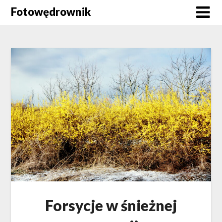
Skip
Fotowędrownik
to
content
Forsycje w śnieżnej