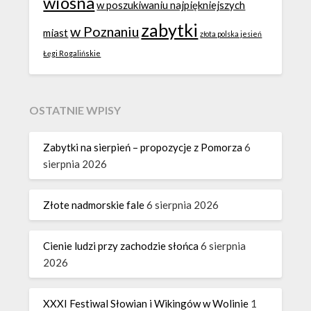
wiosna
w poszukiwaniu najpiękniejszych
zabytki
w Poznaniu
miast
złota polska jesień
Łęgi Rogalińskie
OSTATNIE WPISY
Zabytki na sierpień – propozycje z Pomorza
6
sierpnia 2026
Złote nadmorskie fale
6 sierpnia 2026
Cienie ludzi przy zachodzie słońca
6 sierpnia
2026
XXXI Festiwal Słowian i Wikingów w Wolinie
1