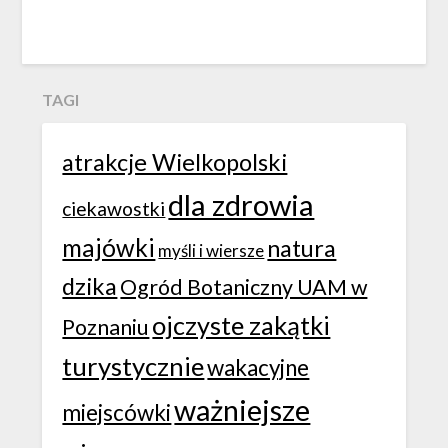
TAGI
atrakcje Wielkopolski
dla zdrowia
ciekawostki
majówki
natura
myśli i wiersze
dzika
Ogród Botaniczny UAM w
ojczyste zakątki
Poznaniu
turystycznie
wakacyjne
ważniejsze
miejscówki