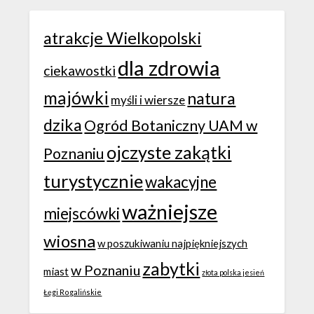
atrakcje Wielkopolski
dla zdrowia
ciekawostki
majówki
natura
myśli i wiersze
dzika
Ogród Botaniczny UAM w
ojczyste zakątki
Poznaniu
turystycznie
wakacyjne
ważniejsze
miejscówki
wiosna
w poszukiwaniu najpiękniejszych
zabytki
w Poznaniu
miast
złota polska jesień
Łęgi Rogalińskie