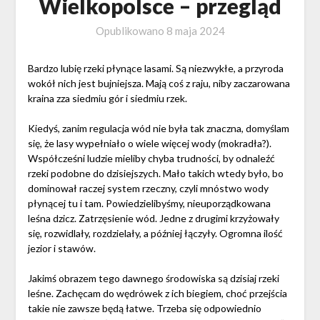
Wielkopolsce – przegląd
Opublikowano
8 maja 2024
Bardzo lubię rzeki płynące lasami. Są niezwykłe, a przyroda
wokół nich jest bujniejsza. Mają coś z raju, niby zaczarowana
kraina zza siedmiu gór i siedmiu rzek.
Kiedyś, zanim regulacja wód nie była tak znaczna, domyślam
się, że lasy wypełniało o wiele więcej wody (mokradła?).
Współcześni ludzie mieliby chyba trudności, by odnaleźć
rzeki podobne do dzisiejszych. Mało takich wtedy było, bo
dominował raczej system rzeczny, czyli mnóstwo wody
płynącej tu i tam. Powiedzielibyśmy, nieuporządkowana
leśna dzicz. Zatrzęsienie wód. Jedne z drugimi krzyżowały
się, rozwidlały, rozdzielały, a później łączyły. Ogromna ilość
jezior i stawów.
Jakimś obrazem tego dawnego środowiska są dzisiaj rzeki
leśne. Zachęcam do wędrówek z ich biegiem, choć przejścia
takie nie zawsze będą łatwe. Trzeba się odpowiednio