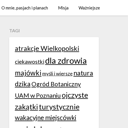
O mnie, pasjach i planach
Misja
Ważniejsze
TAGI
atrakcje Wielkopolski
dla zdrowia
ciekawostki
majówki
natura
myśli i wiersze
dzika
Ogród Botaniczny
ojczyste
UAM w Poznaniu
zakątki
turystycznie
wakacyjne miejscówki