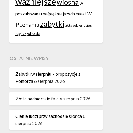
ważniejsze
wiosna
w
w
poszukiwaniu najpiękniejszych miast
zabytki
Poznaniu
złota polska jesień
Łęgi Rogalińskie
OSTATNIE WPISY
Zabytki w sierpniu – propozycje z
Pomorza
6 sierpnia 2026
Złote nadmorskie fale
6 sierpnia 2026
Cienie ludzi przy zachodzie słońca
6
sierpnia 2026