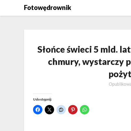
Skip
Fotowędrownik
to
content
Słońce świeci 5 mld. lat
chmury, wystarczy p
poży
Opublikow
Udostępnij: