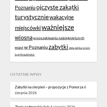
ojczyste zakątki
Poznaniu
turystycznie
wakacyjne
ważniejsze
miejscówki
wiosna
w poszukiwaniu najpiękniejszych
zabytki
w Poznaniu
miast
złota polska jesień
Łęgi Rogalińskie
OSTATNIE WPISY
Zabytki na sierpień – propozycje z Pomorza
6
sierpnia 2026
Złote nadmorskie fale
6 sierpnia 2026