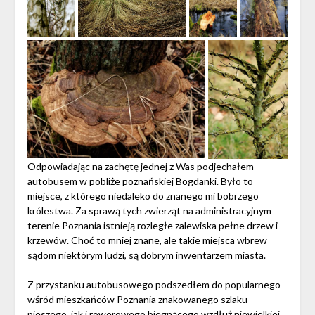
Odpowiadając na zachętę jednej z Was podjechałem
autobusem w pobliże poznańskiej Bogdanki. Było to
miejsce, z którego niedaleko do znanego mi bobrzego
królestwa. Za sprawą tych zwierząt na administracyjnym
terenie Poznania istnieją rozległe zalewiska pełne drzew i
krzewów. Choć to mniej znane, ale takie miejsca wbrew
sądom niektórym ludzi, są dobrym inwentarzem miasta.
Z przystanku autobusowego podszedłem do popularnego
wśród mieszkańców Poznania znakowanego szlaku
pieszego, jak i rowerowego biegnącego wzdłuż niewielkiej