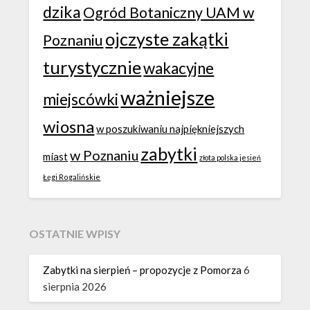
dzika
Ogród Botaniczny UAM w
ojczyste zakątki
Poznaniu
turystycznie
wakacyjne
ważniejsze
miejscówki
wiosna
w poszukiwaniu najpiękniejszych
zabytki
w Poznaniu
miast
złota polska jesień
Łęgi Rogalińskie
OSTATNIE WPISY
Zabytki na sierpień – propozycje z Pomorza
6
sierpnia 2026