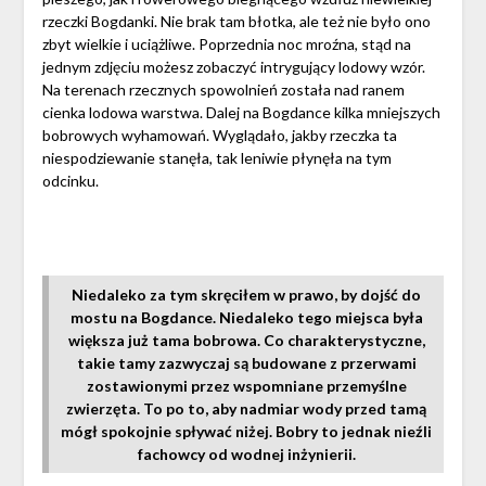
rzeczki Bogdanki. Nie brak tam błotka, ale też nie było ono
zbyt wielkie i uciążliwe. Poprzednia noc mroźna, stąd na
jednym zdjęciu możesz zobaczyć intrygujący lodowy wzór.
Na terenach rzecznych spowolnień została nad ranem
cienka lodowa warstwa. Dalej na Bogdance kilka mniejszych
bobrowych wyhamowań. Wyglądało, jakby rzeczka ta
niespodziewanie stanęła, tak leniwie płynęła na tym
odcinku.
Niedaleko za tym skręciłem w prawo, by dojść do
mostu na Bogdance. Niedaleko tego miejsca była
większa już tama bobrowa. Co charakterystyczne,
takie tamy zazwyczaj są budowane z przerwami
zostawionymi przez wspomniane przemyślne
zwierzęta. To po to, aby nadmiar wody przed tamą
mógł spokojnie spływać niżej. Bobry to jednak nieźli
fachowcy od wodnej inżynierii.