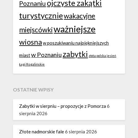
ojczyste zakątki
Poznaniu
turystycznie
wakacyjne
ważniejsze
miejscówki
wiosna
w poszukiwaniu najpiękniejszych
zabytki
w Poznaniu
miast
złota polska jesień
Łęgi Rogalińskie
OSTATNIE WPISY
Zabytki w sierpniu – propozycje z Pomorza
6
sierpnia 2026
Złote nadmorskie fale
6 sierpnia 2026