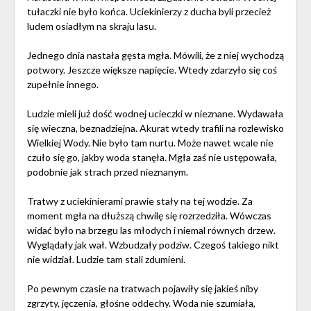
tułaczki nie było końca. Uciekinierzy z ducha byli przecież
ludem osiadłym na skraju lasu.
Jednego dnia nastała gęsta mgła. Mówili, że z niej wychodzą
potwory. Jeszcze większe napięcie. Wtedy zdarzyło się coś
zupełnie innego.
Ludzie mieli już dość wodnej ucieczki w nieznane. Wydawała
się wieczna, beznadziejna. Akurat wtedy trafili na rozlewisko
Wielkiej Wody. Nie było tam nurtu. Może nawet wcale nie
czuło się go, jakby woda stanęła. Mgła zaś nie ustępowała,
podobnie jak strach przed nieznanym.
Tratwy z uciekinierami prawie stały na tej wodzie. Za
moment mgła na dłuższą chwilę się rozrzedziła. Wówczas
widać było na brzegu las młodych i niemal równych drzew.
Wyglądały jak wał. Wzbudzały podziw. Czegoś takiego nikt
nie widział. Ludzie tam stali zdumieni.
Po pewnym czasie na tratwach pojawiły się jakieś niby
zgrzyty, jęczenia, głośne oddechy. Woda nie szumiała,