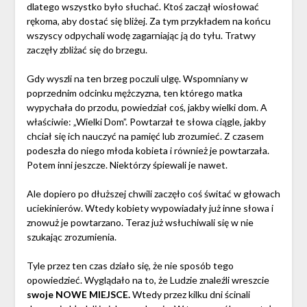
dlatego wszystko było słuchać. Ktoś zaczął wiosłować
rękoma, aby dostać się bliżej. Za tym przykładem na końcu
wszyscy odpychali wodę zagarniając ją do tyłu. Tratwy
zaczęły zbliżać się do brzegu.
Gdy wyszli na ten brzeg poczuli ulgę. Wspomniany w
poprzednim odcinku mężczyzna, ten którego matka
wypychała do przodu, powiedział coś, jakby wielki dom. A
właściwie: „Wielki Dom”. Powtarzał te słowa ciągle, jakby
chciał się ich nauczyć na pamięć lub zrozumieć. Z czasem
podeszła do niego młoda kobieta i również je powtarzała.
Potem inni jeszcze. Niektórzy śpiewali je nawet.
Ale dopiero po dłuższej chwili zaczęło coś świtać w głowach
uciekinierów. Wtedy kobiety wypowiadały już inne słowa i
znowuż je powtarzano. Teraz już wsłuchiwali się w nie
szukając zrozumienia.
Tyle przez ten czas działo się, że nie sposób tego
opowiedzieć. Wyglądało na to, że Ludzie znaleźli wreszcie
swoje NOWE MIEJSCE.
Wtedy przez kilku dni ścinali