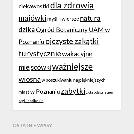
dla zdrowia
ciekawostki
majówki
natura
myśli i wiersze
dzika
Ogród Botaniczny UAM w
ojczyste zakątki
Poznaniu
turystycznie
wakacyjne
ważniejsze
miejscówki
wiosna
w poszukiwaniu najpiękniejszych
zabytki
w Poznaniu
miast
złota polska jesień
Łęgi Rogalińskie
OSTATNIE WPISY