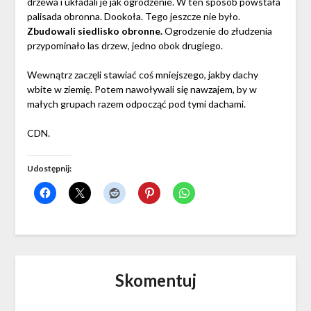
drzewa i układali je jak ogrodzenie. W ten sposób powstała
palisada obronna. Dookoła. Tego jeszcze nie było.
Zbudowali siedlisko obronne.
Ogrodzenie do złudzenia
przypominało las drzew, jedno obok drugiego.
Wewnątrz zaczęli stawiać coś mniejszego, jakby dachy
wbite w ziemię. Potem nawoływali się nawzajem, by w
małych grupach razem odpocząć pod tymi dachami.
CDN.
Udostępnij:
Skomentuj