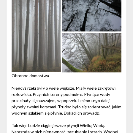
Obronne domostwa
Niegdyś rzeki były o wiele większe. Miały wiele zakrętów i
rozlewiska. Przy nich tereny podmokłe. Płynące wody
przecinały się nawzajem, w poprzek. I mimo tego dalej
płynęły swoimi korytami. Trudno było się zorientować, jakim
wodnym szlakiem się płynie. Dokąd ich prowadzi.
Tak więc Ludzie ciągle jeszcze płynęli Wielką Wodą.
Narastała w nich niepewność, zagubienie i strach. Wodnej