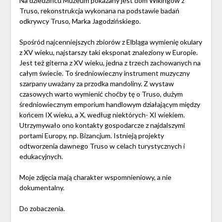
Na dziedzińcu Muzeum pokazany jest dom Wikingów z
Truso, rekonstrukcja wykonana na podstawie badań
odkrywcy Truso, Marka Jagodzińskiego.
Spośród najcenniejszych zbiorów z Elbląga wymienię okulary
z XV wieku, najstarszy taki eksponat znaleziony w Europie.
Jest też giterna z XV wieku, jedna z trzech zachowanych na
całym świecie. To średniowieczny instrument muzyczny
szarpany uważany za przodka mandoliny. Z wystaw
czasowych warto wymienić choćby tę o Truso, dużym
średniowiecznym emporium handlowym działającym między
końcem IX wieku, a X, według niektórych- XI wiekiem.
Utrzymywało ono kontakty gospodarcze z najdalszymi
portami Europy, np. Bizancjum. Istnieją projekty
odtworzenia dawnego Truso w celach turystycznych i
edukacyjnych.
Moje zdjęcia mają charakter wspomnieniowy, a nie
dokumentalny.
Do zobaczenia.