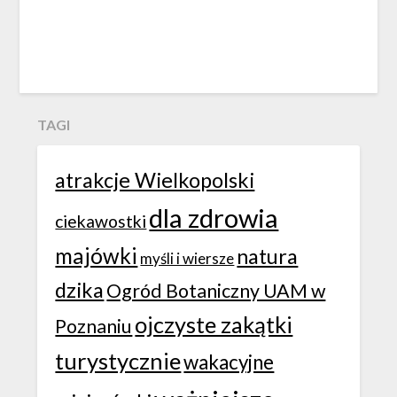
TAGI
atrakcje Wielkopolski
dla zdrowia
ciekawostki
majówki
natura
myśli i wiersze
dzika
Ogród Botaniczny UAM w
ojczyste zakątki
Poznaniu
turystycznie
wakacyjne