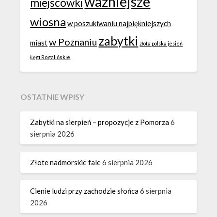
ważniejsze
miejscówki
wiosna
w poszukiwaniu najpiękniejszych
zabytki
w Poznaniu
miast
złota polska jesień
Łęgi Rogalińskie
OSTATNIE WPISY
Zabytki na sierpień – propozycje z Pomorza
6
sierpnia 2026
Złote nadmorskie fale
6 sierpnia 2026
Cienie ludzi przy zachodzie słońca
6 sierpnia
2026