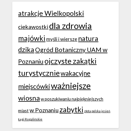
atrakcje Wielkopolski
dla zdrowia
ciekawostki
majówki
natura
myśli i wiersze
dzika
Ogród Botaniczny UAM w
ojczyste zakątki
Poznaniu
turystycznie
wakacyjne
ważniejsze
miejscówki
wiosna
w poszukiwaniu najpiękniejszych
zabytki
w Poznaniu
miast
złota polska jesień
Łęgi Rogalińskie