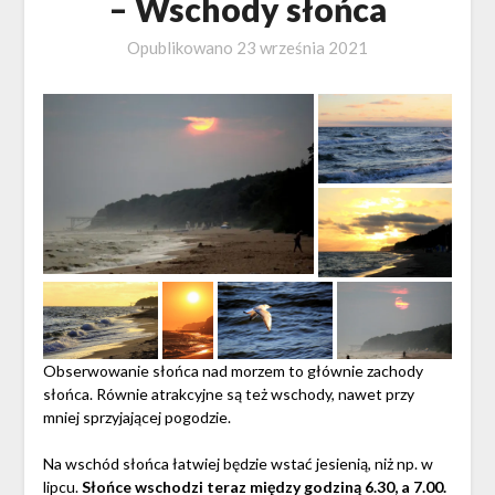
– Wschody słońca
Opublikowano
23 września 2021
Obserwowanie słońca nad morzem to głównie zachody
słońca. Równie atrakcyjne są też wschody, nawet przy
mniej sprzyjającej pogodzie.
Na wschód słońca łatwiej będzie wstać jesienią, niż np. w
lipcu.
Słońce wschodzi teraz między godziną 6.30, a 7.00.