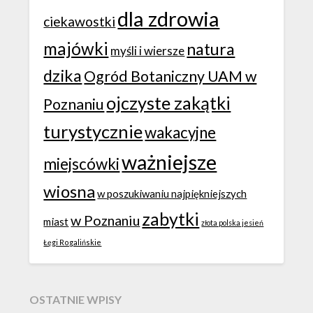
dla zdrowia
ciekawostki
majówki
natura
myśli i wiersze
dzika
Ogród Botaniczny UAM w
ojczyste zakątki
Poznaniu
turystycznie
wakacyjne
ważniejsze
miejscówki
wiosna
w poszukiwaniu najpiękniejszych
zabytki
w Poznaniu
miast
złota polska jesień
Łęgi Rogalińskie
OSTATNIE WPISY