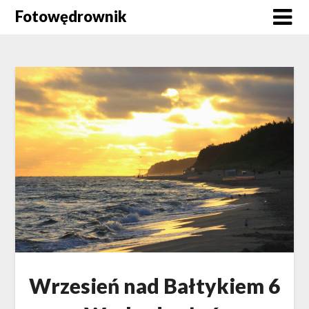
Skip
Fotowędrownik
to
content
Wrzesień nad Bałtykiem 6