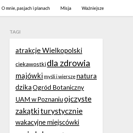
O mnie, pasjach i planach
Misja
Ważniejsze
TAGI
atrakcje Wielkopolski
dla zdrowia
ciekawostki
majówki
natura
myśli i wiersze
dzika
Ogród Botaniczny
ojczyste
UAM w Poznaniu
zakątki
turystycznie
wakacyjne miejscówki