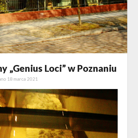
y „Genius Loci” w Poznaniu
ano
18 marca 2021