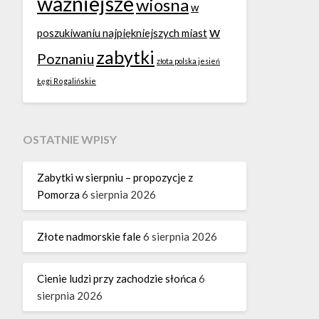
ważniejsze
wiosna
w
w
poszukiwaniu najpiękniejszych miast
zabytki
Poznaniu
złota polska jesień
Łęgi Rogalińskie
OSTATNIE WPISY
Zabytki w sierpniu – propozycje z
Pomorza
6 sierpnia 2026
Złote nadmorskie fale
6 sierpnia 2026
Cienie ludzi przy zachodzie słońca
6
sierpnia 2026