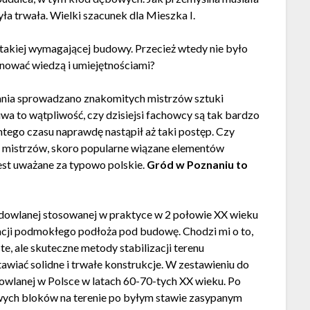
ła trwała. Wielki szacunek dla Mieszka I.
 takiej wymagającej budowy. Przecież wtedy nie było
onować wiedzą i umiejętnościami?
ania sprowadzano znakomitych mistrzów sztuki
a to wątpliwość, czy dzisiejsi fachowcy są tak bardzo
amtego czasu naprawdę nastąpił aż taki postęp. Czy
 mistrzów, skoro popularne wiązane elementów
st uważane za typowo polskie.
Gród w Poznaniu to
udowlanej stosowanej w praktyce w 2 połowie XX wieku
acji podmokłego podłoża pod budowę. Chodzi mi o to,
e, ale skuteczne metody stabilizacji terenu
wiać solidne i trwałe konstrukcje. W zestawieniu do
dowlanej w Polsce w latach 60-70-tych XX wieku. Po
owych bloków na terenie po byłym stawie zasypanym