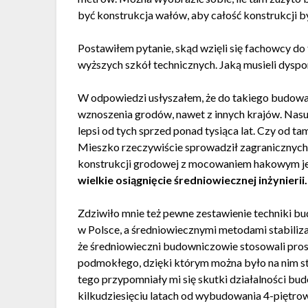
być konstrukcja wałów, aby całość konstrukcji by
Postawiłem pytanie, skąd wzięli się fachowcy do
wyższych szkół technicznych. Jaką musieli dysp
W odpowiedzi usłyszałem, że do takiego budow
wznoszenia grodów, nawet z innych krajów. Nasuw
lepsi od tych sprzed ponad tysiąca lat. Czy od t
Mieszko rzeczywiście sprowadził zagranicznych
konstrukcji grodowej z mocowaniem hakowym je
wielkie osiągnięcie średniowiecznej inżynierii.
Zdziwiło mnie też pewne zestawienie techniki b
w Polsce, a średniowiecznymi metodami stabiliz
że średniowieczni budowniczowie stosowali prost
podmokłego, dzięki którym można było na nim sta
tego przypomniały mi się skutki działalności bu
kilkudziesięciu latach od wybudowania 4-piętr