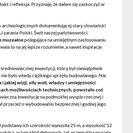
akt i refleksja. Przyznaję, że dałem się zaskoczyć w
k archeologicznych dokumentującej stary słowiański
 zarania Polski. Świt naszej państwowości.
ie muzealne
polegające na umiejętnym zastosowaniu
wala to na jej lepsze rozumienie, a nawet inspiracje
redniowiecznej inwestycji, którą był niewątpliwie
 nie było wtedy ciężkiego sprzętu budowlanego. Nie
 i jakiej wizji, siły woli, władzy i umiejętności
asach możliwościach technicznych, powstało coś
wieczną inwestycję na podmokłej wyspie rzecznej i
ł przecież o wybudowaniu bezpiecznej i godnej jego
 podstawy ich szerokość wynosiła 25 m, a wysokość 12
budulca, w tym kłód dębowych. Jak przemyślna musiała