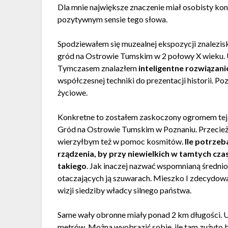
Dla mnie największe znaczenie miał osobisty kont
pozytywnym sensie tego słowa.
Spodziewałem się muzealnej ekspozycji znalezis
gród na Ostrowie Tumskim w 2 połowy X wieku. U
Tymczasem znalazłem
inteligentne rozwiązan
współczesnej techniki do prezentacji historii. Poz
życiowe.
Konkretne to zostałem zaskoczony ogromem tej ś
Gród na Ostrowie Tumskim w Poznaniu. Przecież
wierzyłbym też w pomoc kosmitów.
Ile potrzeba
rządzenia, by przy niewielkich w tamtych cz
takiego
. Jak inaczej nazwać wspomnianą średnio
otaczających ją szuwarach. Mieszko I zdecydowa
wizji siedziby władcy silnego państwa.
Same wały obronne miały ponad 2 km długości. U
metrów. Można wyobrazić sobie, ile tam zużyto 