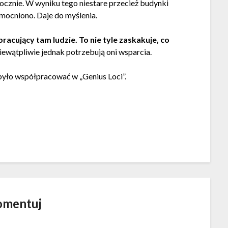
aocznie. W wyniku tego niestare przecież budynki
mocniono. Daje do myślenia.
acujący tam ludzie. To nie tyle zaskakuje, co
Niewątpliwie jednak potrzebują oni wsparcia.
było współpracować w „Genius Loci”.
omentuj