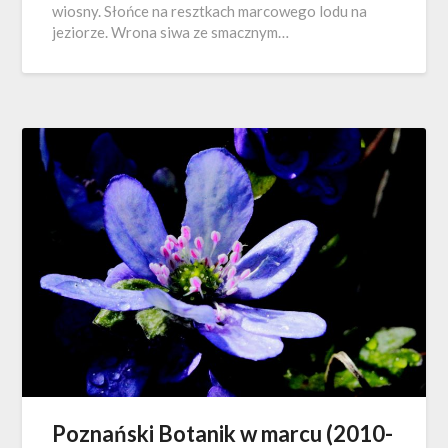
wiosny. Słońce na resztkach marcowego lodu na
jeziorze. Wrona siwa ze smacznym…
Poznański Botanik w marcu (2010-