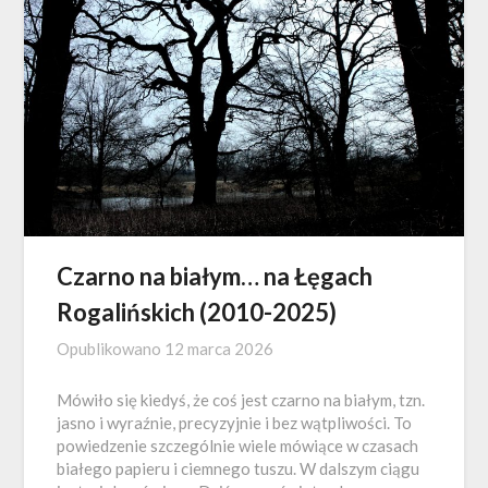
Czarno na białym… na Łęgach
Rogalińskich (2010-2025)
Opublikowano
12 marca 2026
Mówiło się kiedyś, że coś jest czarno na białym, tzn.
jasno i wyraźnie, precyzyjnie i bez wątpliwości. To
powiedzenie szczególnie wiele mówiące w czasach
białego papieru i ciemnego tuszu. W dalszym ciągu