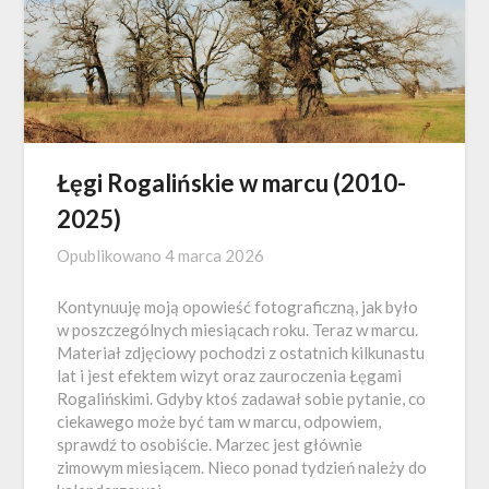
Łęgi Rogalińskie w marcu (2010-
2025)
Opublikowano
4 marca 2026
Kontynuuję moją opowieść fotograficzną, jak było
w poszczególnych miesiącach roku. Teraz w marcu.
Materiał zdjęciowy pochodzi z ostatnich kilkunastu
lat i jest efektem wizyt oraz zauroczenia Łęgami
Rogalińskimi. Gdyby ktoś zadawał sobie pytanie, co
ciekawego może być tam w marcu, odpowiem,
sprawdź to osobiście. Marzec jest głównie
zimowym miesiącem. Nieco ponad tydzień należy do