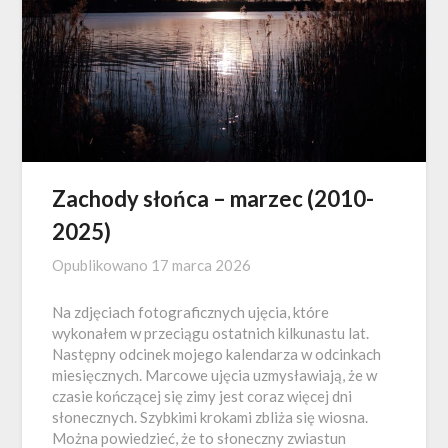
Zachody słońca – marzec (2010-
2025)
Opublikowano
17 marca 2026
Na zdjęciach fotograficznych ujęcia, które
wykonałem w przeciągu ostatnich kilkunastu lat.
Następny odcinek mojego kalendarza w odcinkach
miesięcznych. Marcowe ujęcia uzmysławiają, że w
czasie kończącej się zimy jest coraz więcej dni
słonecznych. Szybkimi krokami zbliża się wiosna.
Można powiedzieć, że to słoneczny zwiastun