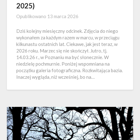
2025)
Opublikowano
13 marca 2026
Dziś kolejny miesięczny odcinek. Zdjęcia do niego
wykonałem za każdym razem w marcu, w przeciągu
kilkunastu ostatnich lat. Ciekawe, jak jest teraz, w
2026 roku. Marzec się nie skończył. Jutro, tj.
14.03.26 r., w Poznaniu ma być słonecznie. W
niedzielę pochmurnie. Poniżej wspomniana na
początku galeria fotograficzna. Rozkwitająca bazia.
Inaczej wygląda, niż wcześniej, bo na…