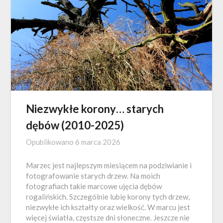
Niezwykłe korony… starych
dębów (2010-2025)
Opublikowano
6 marca 2026
Marzec jest najlepszym miesiącem na podziwianie i
fotografowanie starych drzew. Na moich
fotografiach takie marcowe ujęcia dębów
rogalińskich. Szczególnie lubię korony tych drzew,
niezwykłe ich kształty oraz wielkość. W marcu jest
więcej światła, częstsze dni słoneczne. Jeszcze nie