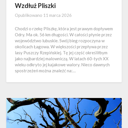
Wzdłuż Pliszki
Opublikowano
11 marca 2026
Chodzi o rzekę Pliszkę, która jest prawym dopływem
Odry. Ma ok. 56 km długości. W całości płynie przez
województwo lubuskie. Swój bieg rozpoczyna w
okolicach Łagowa. W większości przepływa przez
lasy Puszczy Rzepińskiej. Tę jej część określiłbym
jako najbardziej malowniczą. W latach 60-tych XX
wieku odkryto jej kajakowe walory. Nieco dawnych
spostrzeżeń można znaleźć na:…