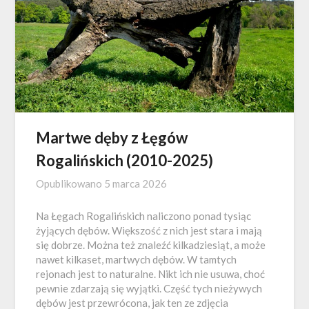
Martwe dęby z Łęgów
Rogalińskich (2010-2025)
Opublikowano
5 marca 2026
Na Łęgach Rogalińskich naliczono ponad tysiąc
żyjących dębów. Większość z nich jest stara i mają
się dobrze. Można też znaleźć kilkadziesiąt, a może
nawet kilkaset, martwych dębów. W tamtych
rejonach jest to naturalne. Nikt ich nie usuwa, choć
pewnie zdarzają się wyjątki. Część tych nieżywych
dębów jest przewrócona, jak ten ze zdjęcia