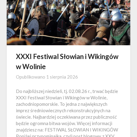
XXXI Festiwal Słowian i Wikingów
w Wolinie
Opublikowano
1 sierpnia 2026
Do najbliższej niedzieli, tj. 02.08.26 r., trwać będzie
XXXI Festiwal Słowian i Wikingów w Wolinie,
zachodniopomorskie. To jedna z największych
imprez średniowiecznych rekonstrukcyjnych na
świecie. Najbardziej oczekiwana przez publiczność
będzie ogromna bitwa wojów. Więcej informacji
znajdziesz na: FESTIWAL SŁOWIAN I WIKINGÓW
Poniżej przypominajka, czyli post blogowy z XXV