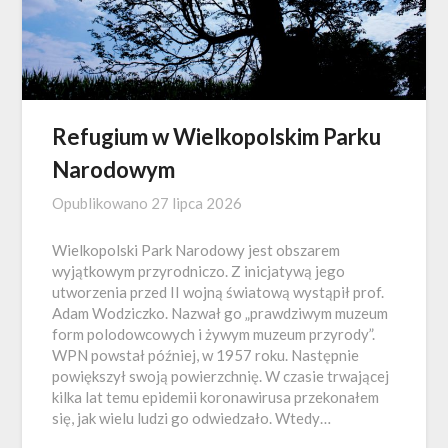
Refugium w Wielkopolskim Parku
Narodowym
Opublikowano
27 lipca 2026
Wielkopolski Park Narodowy jest obszarem
wyjątkowym przyrodniczo. Z inicjatywą jego
utworzenia przed II wojną światową wystąpił prof.
Adam Wodziczko. Nazwał go „prawdziwym muzeum
form polodowcowych i żywym muzeum przyrody”.
WPN powstał później, w 1957 roku. Następnie
powiększył swoją powierzchnię. W czasie trwającej
kilka lat temu epidemii koronawirusa przekonałem
się, jak wielu ludzi go odwiedzało. Wtedy…