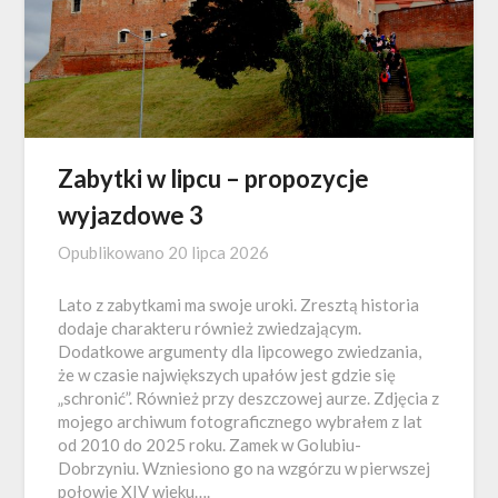
Zabytki w lipcu – propozycje
wyjazdowe 3
Opublikowano
20 lipca 2026
Lato z zabytkami ma swoje uroki. Zresztą historia
dodaje charakteru również zwiedzającym.
Dodatkowe argumenty dla lipcowego zwiedzania,
że w czasie największych upałów jest gdzie się
„schronić”. Również przy deszczowej aurze. Zdjęcia z
mojego archiwum fotograficznego wybrałem z lat
od 2010 do 2025 roku. Zamek w Golubiu-
Dobrzyniu. Wzniesiono go na wzgórzu w pierwszej
połowie XIV wieku….