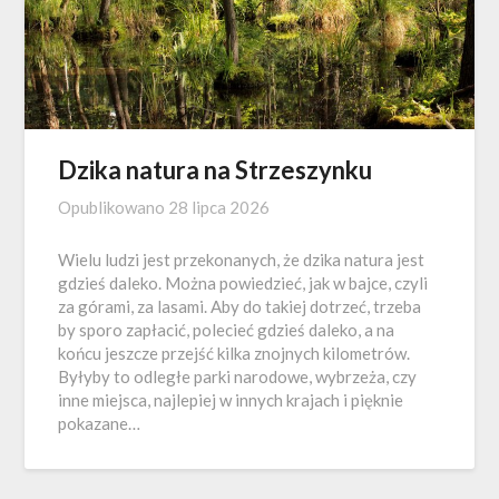
Dzika natura na Strzeszynku
Opublikowano
28 lipca 2026
Wielu ludzi jest przekonanych, że dzika natura jest
gdzieś daleko. Można powiedzieć, jak w bajce, czyli
za górami, za lasami. Aby do takiej dotrzeć, trzeba
by sporo zapłacić, polecieć gdzieś daleko, a na
końcu jeszcze przejść kilka znojnych kilometrów.
Byłyby to odległe parki narodowe, wybrzeża, czy
inne miejsca, najlepiej w innych krajach i pięknie
pokazane…