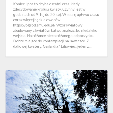
Koniec lipca to chyba ostatni czas, kiedy
zdecydowanie królują kwiaty. Czynny jest w
godzinach od 9-tej do 20-tej. W miarę upływu czasu
coraz więcej będzie owoców.
https://ogrod.amu.edu.pl/ Wzór kwiatowy
zbudowany z kwiatów. Łatwo znaleźć, bo niedaleko
wejścia. Na różance nieco różanego odpoczynku.
Dobre miejsce do kontemplacji na ławeczce. Z
daliowej kwatery. Gajlardia? Liliowiec, jeden z…